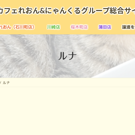
カフェれおん&にゃんくるグループ総合サ
れおん（石川町店）
川崎店
桜木町店
蒲田店
譲渡を
ルナ
ルナ