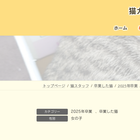
コ
ナ
猫
ン
ビ
テ
ゲ
ン
ー
ホーム
ツ
シ
へ
ョ
ス
ン
キ
に
ッ
移
プ
動
トップページ
猫スタッフ
卒業した猫
2025年卒業
2025年卒業
、
卒業した猫
カテゴリー
女の子
性別