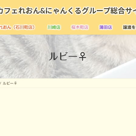
カフェれおん&にゃんくるグループ総合サ
れおん（石川町店）
川崎店
桜木町店
蒲田店
譲渡を
ルビー♀
ルビー♀