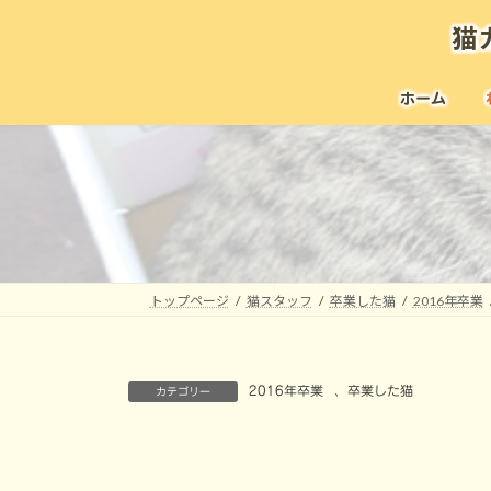
コ
ナ
猫
ン
ビ
テ
ゲ
ン
ー
ホーム
ツ
シ
へ
ョ
ス
ン
キ
に
ッ
移
プ
動
トップページ
猫スタッフ
卒業した猫
2016年卒業
2016年卒業
、
卒業した猫
カテゴリー