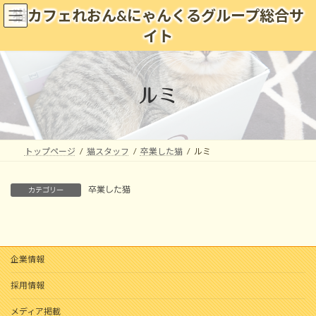
コ
ナ
猫カフェれおん&にゃんくるグループ総合サ
ン
ビ
イト
テ
ゲ
ン
ー
ツ
シ
へ
ョ
ルミ
ス
ン
キ
に
ッ
移
プ
動
トップページ
猫スタッフ
卒業した猫
ルミ
卒業した猫
カテゴリー
企業情報
採用情報
メディア掲載