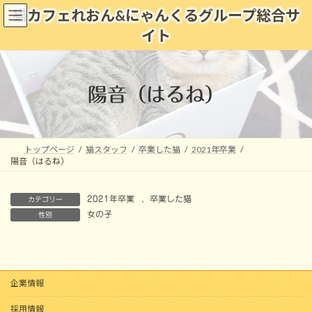
コ
ナ
猫カフェれおん&にゃんくるグループ総合サ
ン
ビ
イト
テ
ゲ
ン
ー
ツ
シ
へ
ョ
陽音（はるね）
ス
ン
キ
に
ッ
移
プ
動
トップページ
猫スタッフ
卒業した猫
2021年卒業
陽音（はるね）
2021年卒業
、
卒業した猫
カテゴリー
女の子
性別
企業情報
採用情報