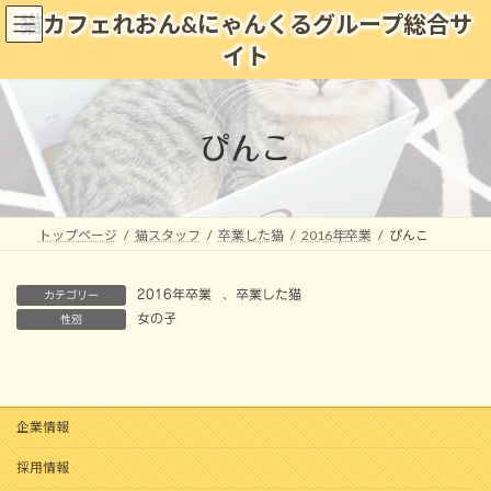
コ
ナ
猫カフェれおん&にゃんくるグループ総合サ
ン
ビ
イト
テ
ゲ
ン
ー
ツ
シ
へ
ョ
ぴんこ
ス
ン
キ
に
ッ
移
プ
動
トップページ
猫スタッフ
卒業した猫
2016年卒業
ぴんこ
2016年卒業
、
卒業した猫
カテゴリー
女の子
性別
企業情報
採用情報