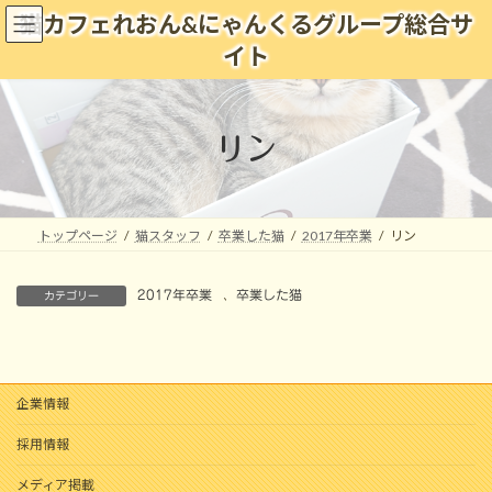
コ
ナ
猫カフェれおん&にゃんくるグループ総合サ
ン
ビ
イト
テ
ゲ
ン
ー
ツ
シ
へ
ョ
リン
ス
ン
キ
に
ッ
移
プ
動
トップページ
猫スタッフ
卒業した猫
2017年卒業
リン
2017年卒業
、
卒業した猫
カテゴリー
企業情報
採用情報
メディア掲載