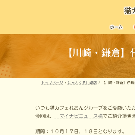
コ
ナ
猫
ン
ビ
テ
ゲ
ン
ー
ホーム
ツ
シ
へ
ョ
ス
ン
【川崎・鎌倉】
キ
に
ッ
移
プ
動
トップページ
にゃんくる川崎店
【川崎・鎌倉】仔猫
いつも猫カフェれおんグループをご愛顧いた
今回は、
マイナビニュース様
でご紹介頂き
期間：１０月１７日、１８日となります。