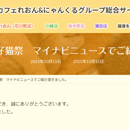
カフェれおん&にゃんくるグループ総合サ
れおん（石川町店）
川崎店
桜木町店
蒲田店
譲渡を
仔猫祭 マイナビニュースでご
最
2015年10月15日
2015年10月15日
終
更
新
日
祭 マイナビニュースでご紹介頂きました。
時
:
だき、誠にありがとうございます。
ました。