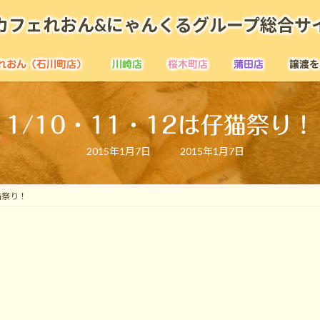
カフェれおん&にゃんくるグループ総合サ
れおん（石川町店）
川崎店
桜木町店
蒲田店
譲渡を
1/10・11・12は仔猫祭り！
最
2015年1月7日
2015年1月7日
終
更
新
日
仔猫祭り！
時
: