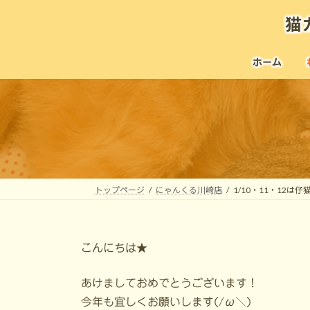
コ
ナ
猫
ン
ビ
テ
ゲ
ン
ー
ホーム
ツ
シ
へ
ョ
ス
ン
キ
に
ッ
移
プ
動
トップページ
にゃんくる川崎店
1/10・11・12は
こんにちは★
あけましておめでとうございます！
今年も宜しくお願いします(/ω＼)