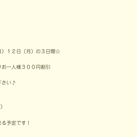
日）１２日（月）の３日間☆
りお一人様３００円割引
下さい♪
)
来る予定です！