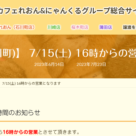
カフェれおん&にゃんくるグループ総合サ
れおん（石川町店）
川崎店
桜木町店
蒲田店
譲渡を
町)】 7/15(土) 16時から
最
2023年6月14日
2023年7月23日
終
更
新
日
 7/15(土) 16時からの営業となります
時
:
業時間のお知らせ
ら
16時からの営業
とさせて頂きます。