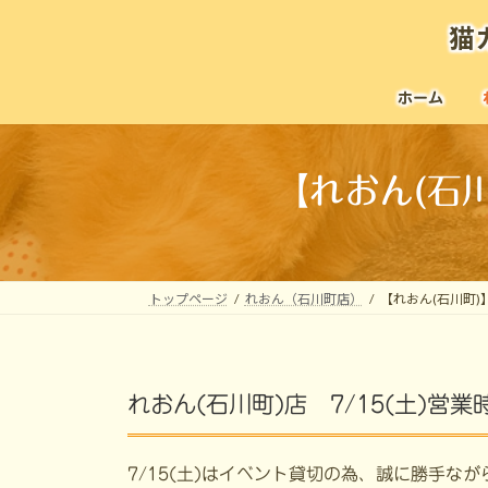
コ
ナ
猫
ン
ビ
テ
ゲ
ン
ー
ホーム
ツ
シ
へ
ョ
ス
ン
【れおん(石川
キ
に
ッ
移
プ
動
トップページ
れおん（石川町店）
【れおん(石川町)】
れおん(石川町)店 7/15(土)営
7/15(土)はイベント貸切の為、誠に勝手なが