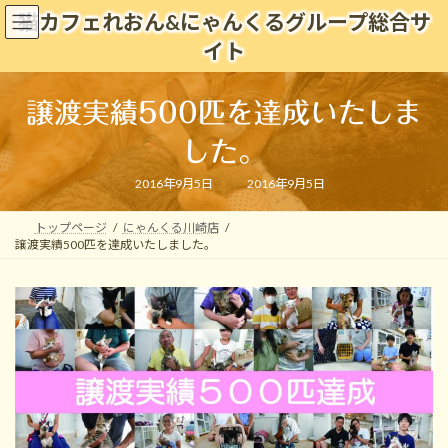
コ
ナ
猫カフェれおん&にゃんくるグループ総合サ
ン
ビ
イト
テ
ゲ
ン
ー
ツ
シ
譲渡実績500匹を達成いたしま
へ
ョ
ス
ン
した。
キ
に
ッ
移
最
2016年9月5日
2016年9月5日
プ
動
終
更
新
トップページ
にゃんくる川崎店
日
時
譲渡実績500匹を達成いたしました。
: