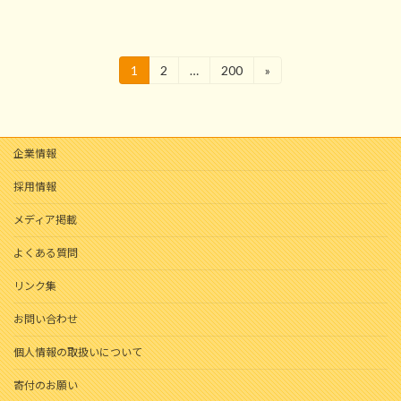
投
1
2
…
200
»
固
固
固
定
定
定
稿
ペ
ペ
ペ
ー
ー
ー
の
ジ
ジ
ジ
企業情報
ペ
ー
採用情報
ジ
メディア掲載
送
よくある質問
り
リンク集
お問い合わせ
個人情報の取扱いについて
寄付のお願い